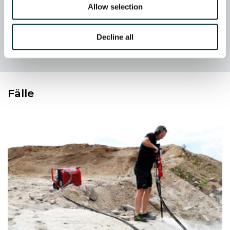
Allow selection
Möchten Sie auch die
Arbeitseffizienz
in Ihren CIPP-Projekten
verbessern?
Decline all
mehr über bypass pumpen erfahren
Fälle