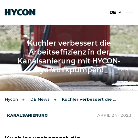
DE
Kuchler verbessert die
Arbeitseffizienz in der
Kanalsanierung mit HYCON-
Hydraulikpumpen!
Hycon
DE News
Kuchler verbessert die Arbeitseffizienz in der...
KANALSANIERUNG
APRIL 24 · 2023