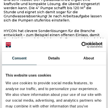
kraftvolle und kompakte Lösung, die überall eingesetzt
3
werden kann. Die 4“ Pumpe schafft bis 120 M
die
Stunde und eignet sich damit sogar für die
Grundwasserabsenkung! Je nach Arbeitsaufgabe lassen
sich die Pumpen stufenlos einstellen.
HYCON hat clevere Sonderlösungen für die Branche
entwickelt – zum Beispiel einen offenen Einlass, damit
Feuchttücher und dergleichen, die Pumpe nicht so leicht
verstopfen können. Die Pumpen können auch direkt auf
eine Absperrblase montiert werden. Somit kann direkt
abgepumpt werden, und eine vollständige Trockenheit
im Arbeitsbereich wird gewährleistet.
Consent
Details
About
Eher Partner als Zulieferer
This website uses cookies
Die HYCON-Werkzeuge sind pflegeleicht und verlangen
nur selten nach Wartung. Bei Bedarf ist technische Hilfe
We use cookies to provide social media features, to 
jedoch nicht weit weg.
analyse our traffic, and to personalize your experience. 
Claudia Mir ist technische Einkäuferin bei der Kuchler
We also share information about your use of our site with 
GmbH.
our social media, advertising, and analytics partners who 
„Wir schätzen nicht nur das Preis-Leistungs-Verhältnis,
sondern auch den einwandfreien Service. Der Kauf von
may combine it with other information that you’ve 