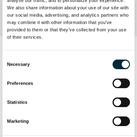
analyse our traffic, and to personalize your experience. 
We also share information about your use of our site with 
HINWEIS: Only for sale
our social media, advertising, and analytics partners who 
outside EU and USA.
may combine it with other information that you’ve 
provided to them or that they’ve collected from your use 
of their services.
PRODUKTDATENBLATT HPP26D MULTIFLEX
Consent
Necessary
Selection
Produktdatenblatt HPP26D MULTIFLEX
Preferences
Statistics
Marketing