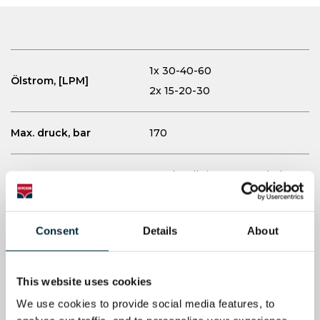
1x 30-40-60
Ölstrom, [LPM]
2x 15-20-30
Max. druck, bar
170
Lombardini, Water cooled,
Motor
3 cyl, 26 HP diesel
Starter
Elektrisch
Consent
Details
About
Gewicht, kg
230
This website uses cookies
We use cookies to provide social media features, to 
Noise level
n/a