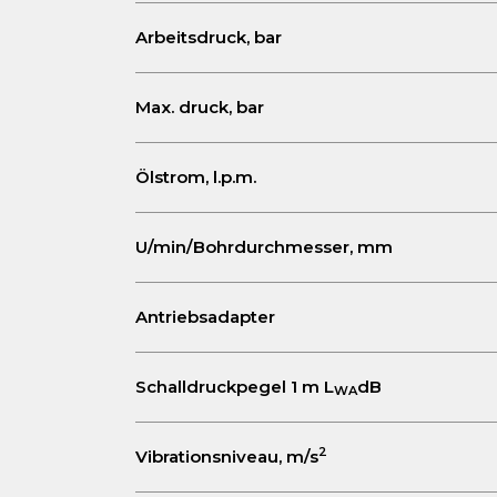
Arbeitsdruck, bar
Max. druck, bar
Ölstrom, l.p.m.
U/min/Bohrdurchmesser, mm
Antriebsadapter
Schalldruckpegel 1 m L
dB
W
A
2
Vibrationsniveau, m/s