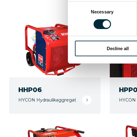
Consent
Necessary
Selection
Decline all
HHP06
HPP
HYCON Hydraulikaggregat
HYCON H