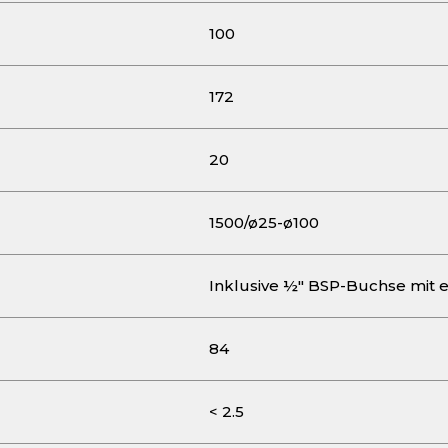
100
172
20
1500/ø25-ø100
Inklusive ½" BSP-Buchse mit 
84
< 2.5