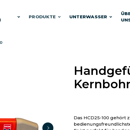
E
ÜB
PRODUKTE
UNTERWASSER
N
UN
0
Handgefü
Kernbohr
Das HCD25-100 gehört z
bedienungsfreundlichst