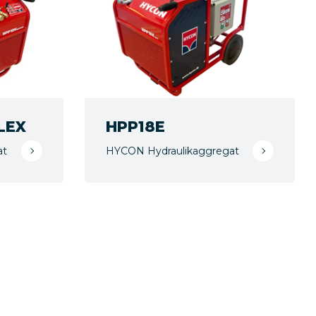
LEX
HPP18E
at
HYCON Hydraulikaggregat