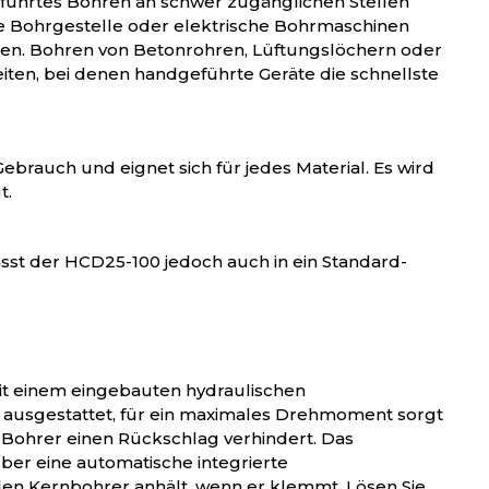
geführtes Bohren an schwer zugänglichen Stellen
e Bohrgestelle oder elektrische Bohrmaschinen
n. Bohren von Betonrohren, Lüftungslöchern oder
iten, bei denen handgeführte Geräte die schnellste
Gebrauch und eignet sich für jedes Material. Es wird
t.
sst der HCD25-100 jedoch auch in ein Standard-
it einem eingebauten hydraulischen
usgestattet, für ein maximales Drehmoment sorgt
Bohrer einen Rückschlag verhindert. Das
ber eine automatische integrierte
 den Kernbohrer anhält, wenn er klemmt. Lösen Sie