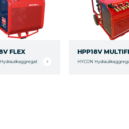
8V FLEX
HPP18V MULTIF
ydraulikaggregat
HYCON Hydraulikaggreg