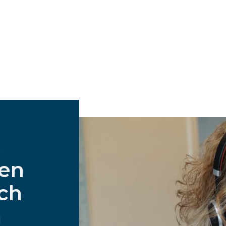
s
nen
ch
n