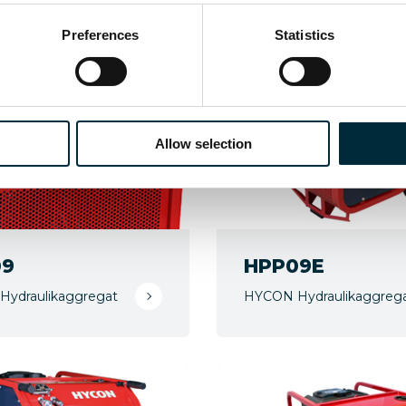
Ähnliche Produkte
Preferences
Statistics
Allow selection
09
HPP09E
ydraulikaggregat
HYCON Hydraulikaggreg