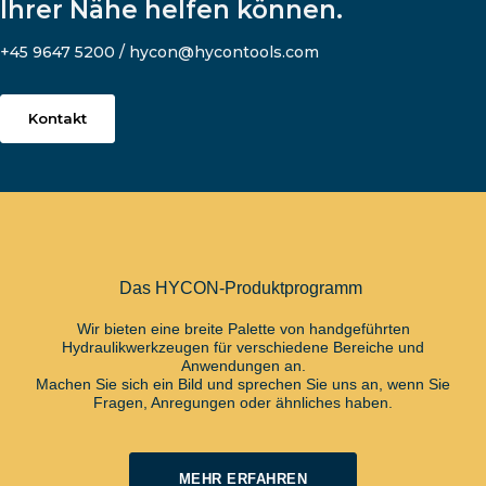
Ihrer Nähe helfen können.
+45 9647 5200 / hycon@hycontools.com
Kontakt
Das HYCON-Produktprogramm
Wir bieten eine breite Palette von handgeführten
Hydraulikwerkzeugen für verschiedene Bereiche und
Anwendungen an.
Machen Sie sich ein Bild und sprechen Sie uns an, wenn Sie
Fragen, Anregungen oder ähnliches haben.
MEHR ERFAHREN