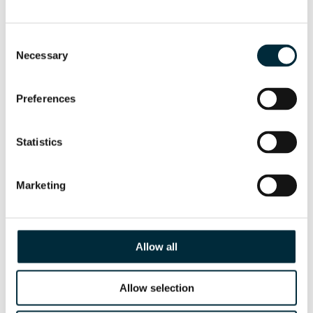
Bohrhämmer
Consent
HRD28X
Necessary
Selection
Preferences
ERSATZTEIL-VERZEICHNIS
Englisch
Statistics
Marketing
HRD30
Allow all
ERSATZTEIL-VERZEICHNIS
Englisch
Allow selection