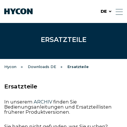
DE
ERSATZTEILE
Hycon
Downloads DE
Ersatzteile
Ersatzteile
In unserem
ARCHIV
finden Sie
Bedienungsanleitungen und Ersatzteillisten
früherer Produktversionen.
Sie haben nicht gefunden, was Sie suchen?