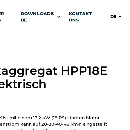
ER
DOWNLOADS
KONTAKT
DE
S
DE
UNS
kaggregat HPP18E
ektrisch
st mit einem 13,2 kW (18 PS) starken Motor
enstrom kann auf 20-30-40-46 l/min eingestellt