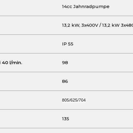
14cc Jahnradpumpe
13,2 kW, 3x400V / 13,2 kW 3x4
IP 55
 40 l/min.
98
86
805/625/704
135