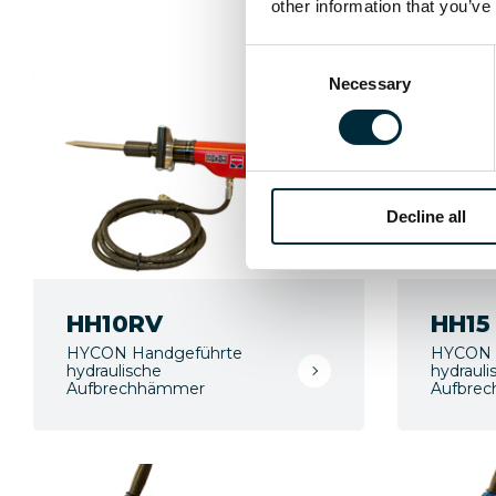
other information that you’ve
Consent
Necessary
Selection
Decline all
HH10RV
HH15
HYCON Handgeführte
HYCON 
hydraulische
hydrauli
Aufbrechhämmer
Aufbre