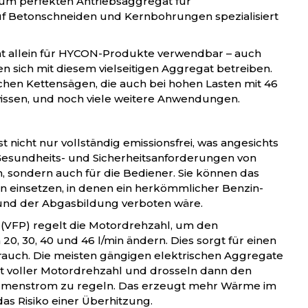
um perfekten Antriebsaggregat für
f Betonschneiden und Kernbohrungen spezialisiert
ht allein für HYCON-Produkte verwendbar – auch
 sich mit diesem vielseitigen Aggregat betreiben.
chen Kettensägen, die auch bei hohen Lasten mit 46
issen, und noch viele weitere Anwendungen.
t nicht nur vollständig emissionsfrei, was angesichts
Gesundheits- und Sicherheitsanforderungen von
, sondern auch für die Bediener. Sie können das
 einsetzen, in denen ein herkömmlicher Benzin-
und der Abgasbildung verboten wäre.
(VFP) regelt die Motordrehzahl, um den
, 30, 40 und 46 l/min ändern. Dies sorgt für einen
auch. Die meisten gängigen elektrischen Aggregate
t voller Motordrehzahl und drosseln dann den
umenstrom zu regeln. Das erzeugt mehr Wärme im
as Risiko einer Überhitzung.