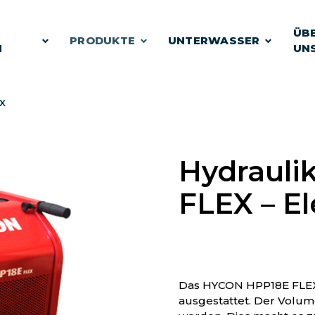
E
ÜB
PRODUKTE
UNTERWASSER
N
UN
EX
Hydrauli
FLEX – El
Das HYCON HPP18E FLEX i
ausgestattet. Der Volum