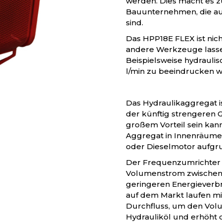
werden. Dies macht es z
Bauunternehmen, die au
sind.
Das HPP18E FLEX ist nic
andere Werkzeuge lassen
Beispielsweise hydraulis
l/min zu beeindrucken w
Das Hydraulikaggregat is
der künftig strengeren 
großem Vorteil sein kann
Aggregat in Innenräumen
oder Dieselmotor aufgr
Der Frequenzumrichter 
Volumenstrom zwischen 20
geringeren Energieverbr
auf dem Markt laufen mi
Durchfluss, um den Vol
Hydrauliköl und erhöht d