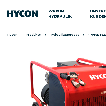
WARUM
UNSER
HYDRAULIK
KUNDE
Hycon
Produkte
Hydraulikaggregat
HPP18E FL