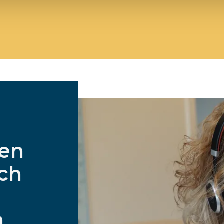
s
nen
ch
n
n