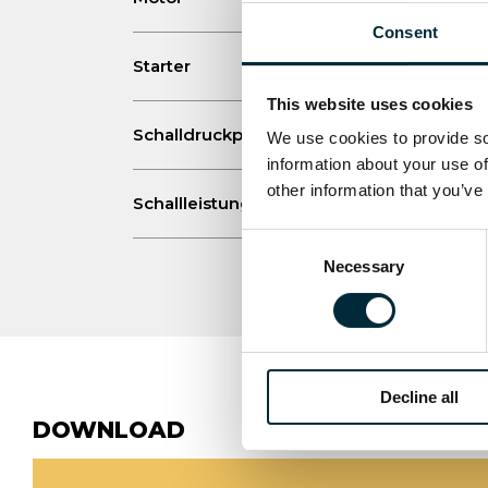
Consent
Starter
This website uses cookies
Schalldruckpegel 1 m L
dB
We use cookies to provide soc
PA
information about your use of
other information that you’ve
Schallleistungspegel LWA dB
Consent
Necessary
Selection
Decline all
DOWNLOAD