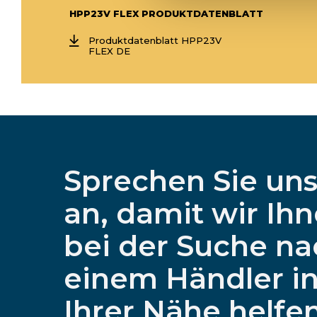
HPP23V FLEX PRODUKTDATENBLATT
Produktdatenblatt HPP23V
FLEX DE
Sprechen Sie un
an, damit wir Ih
bei der Suche na
einem Händler i
Ihrer Nähe helfe