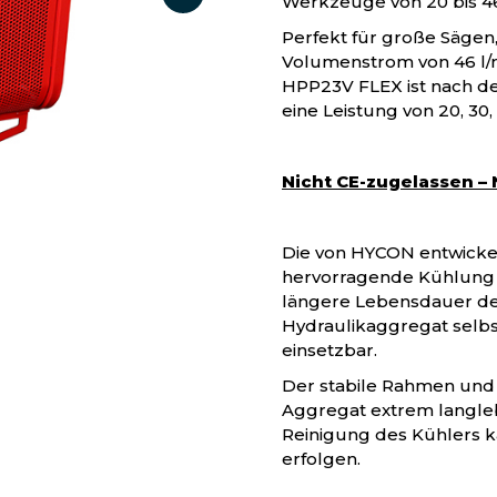
Werkzeuge von 20 bis 4
Perfekt für große Säge
Volumenstrom von 46 l/
HPP23V FLEX ist nach de
eine Leistung von 20, 30,
Nicht CE-zugelassen –
Die von HYCON entwickel
hervorragende Kühlung v
längere Lebensdauer des
Hydraulikaggregat selb
einsetzbar.
Der stabile Rahmen und 
Aggregat extrem langleb
Reinigung des Kühlers 
erfolgen.