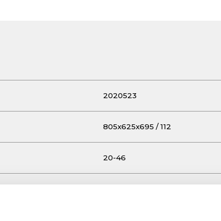
2020523
805x625x695 / 112
20-46
160
Vanguard 23 HP Benzin