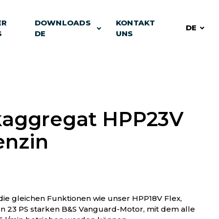
ER
DOWNLOADS
KONTAKT
DE
S
DE
UNS
kaggregat HPP23V
enzin
die gleichen Funktionen wie unser HPP18V Flex,
en 23 PS starken B&S Vanguard-Motor, mit dem alle