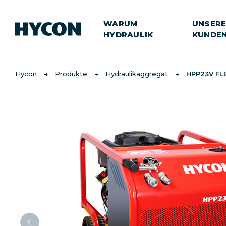
WARUM
UNSER
HYDRAULIK
KUNDE
Hycon
Produkte
Hydraulikaggregat
HPP23V FL