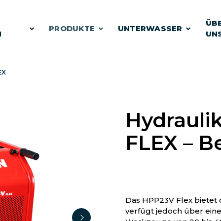
E
ÜB
PRODUKTE
UNTERWASSER
N
UN
EX
Hydrauli
FLEX – B
Das HPP23V Flex bietet 
verfügt jedoch über ein