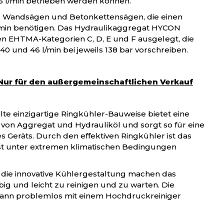
6 l/min betrieben werden können.
n, Wandsägen und Betonkettensägen, die einen
min benötigen. Das Hydraulikaggregat HYCON
n EHTMA-Kategorien C, D, E und F ausgelegt, die
 40 und 46 l/min bei jeweils 138 bar vorschreiben.
 Nur für den außergemeinschaftlichen Verkauf
te einzigartige Ringkühler-Bauweise bietet eine
on Aggregat und Hydrauliköl und sorgt so für eine
 Geräts. Durch den effektiven Ringkühler ist das
st unter extremen klimatischen Bedingungen
die innovative Kühlergestaltung machen das
ig und leicht zu reinigen und zu warten. Die
kann problemlos mit einem Hochdruckreiniger