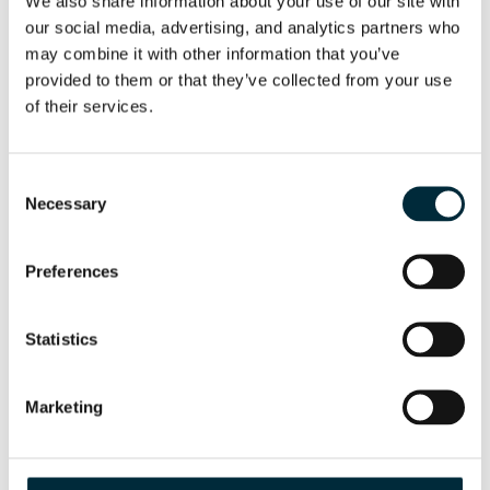
We also share information about your use of our site with 
1434-6108
our social media, advertising, and analytics partners who 
may combine it with other information that you’ve 
6109-13670
provided to them or that they’ve collected from your use 
HPP18V
of their services.
ERSATZTEIL-VERZEICHNIS
Consent
1101-1128
Necessary
Selection
1229-1442
1443-13938
Preferences
HPP18V MULTIFLEX
Statistics
ERSATZTEIL-VERZEICHNIS
2124-13727
Marketing
HPP09E