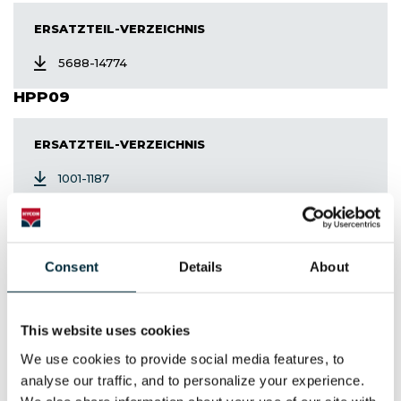
ERSATZTEIL-VERZEICHNIS
5688-14774
HPP09
ERSATZTEIL-VERZEICHNIS
1001-1187
1188-1278
1279-1497
1498-14711
Consent
Details
About
HPP13
This website uses cookies
ERSATZTEIL-VERZEICHNIS
We use cookies to provide social media features, to 
1020-1153
analyse our traffic, and to personalize your experience. 
1154-1433