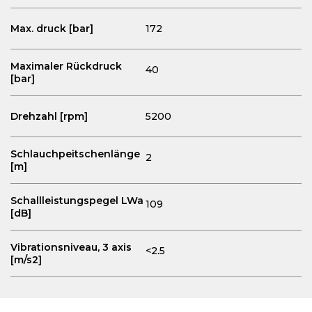
Max. druck [bar]
172
Maximaler Rückdruck
40
[bar]
Drehzahl [rpm]
5200
Schlauchpeitschenlänge
2
[m]
Schallleistungspegel LWa
109
[dB]
Vibrationsniveau, 3 axis
<2.5
[m/s2]