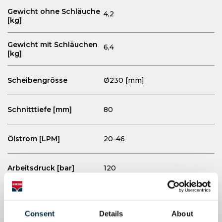
Gewicht ohne Schläuche
4,2
[kg]
Gewicht mit Schläuchen
6,4
[kg]
Scheibengrösse
Ø230 [mm]
Schnitttiefe
[mm]
80
Ölstrom
[LPM]
20-46
Arbeitsdruck
[bar]
120
Max. druck
[bar]
160
Consent
Details
About