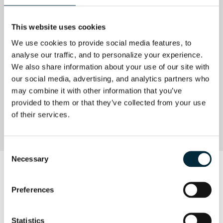
Drehzahl [rpm]
4400
This website uses cookies
Umfangsgeschwindigkeit
46
Sägeblatt
[m/s]
We use cookies to provide social media features, to 
analyse our traffic, and to personalize your experience. 
We also share information about your use of our site with 
Maximale Arbeitstiefe [m]
50
our social media, advertising, and analytics partners who 
may combine it with other information that you’ve 
CE approval
provided to them or that they’ve collected from your use 
of their services.
Achszapfen
5/8-11"
Consent
Necessary
Selection
PRODUKTDATENBLATT
Preferences
PRODUKTDATENBLATT HAG230
Produktdatenblatt HAG09
Statistics