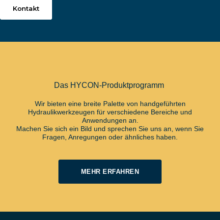
Kontakt
Das HYCON-Produktprogramm
Wir bieten eine breite Palette von handgeführten
Hydraulikwerkzeugen für verschiedene Bereiche und
Anwendungen an.
Machen Sie sich ein Bild und sprechen Sie uns an, wenn Sie
Fragen, Anregungen oder ähnliches haben.
MEHR ERFAHREN