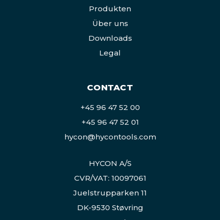
Produkten
Über uns
Downloads
Legal
CONTACT
+45 96 47 52 00
+45 96 47 52 01
hycon@hycontools.com
HYCON A/S
CVR/VAT: 10097061
Juelstrupparken 11
DK-9530 Støvring