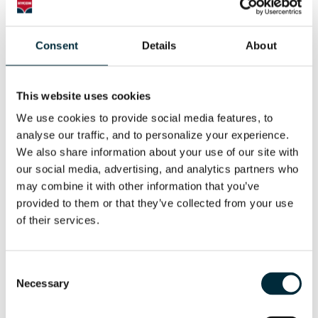
Amplificador de presión
Consent
Details
About
HBU630
This website uses cookies
We use cookies to provide social media features, to 
analyse our traffic, and to personalize your experience. 
MANUALES DE SERVICIO
We also share information about your use of our site with 
Inglés
our social media, advertising, and analytics partners who 
may combine it with other information that you’ve 
provided to them or that they’ve collected from your use 
of their services.
Divisor de caudal
Consent
HFD
Necessary
Selection