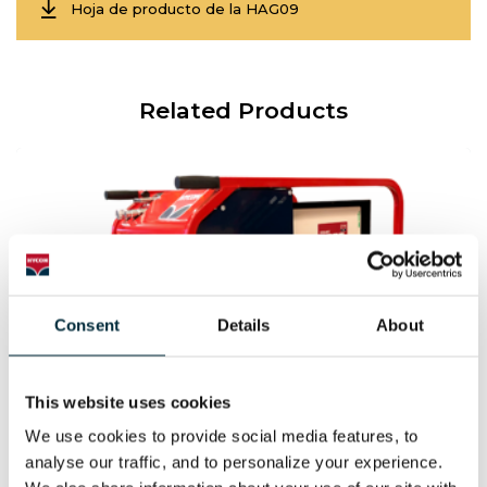
Hoja de producto de la HAG09
Related Products
Consent
Details
About
This website uses cookies
We use cookies to provide social media features, to 
analyse our traffic, and to personalize your experience. 
POWER PACK HPP18E