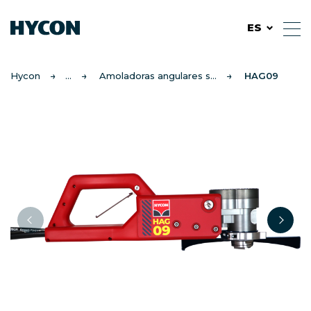
ES
Hycon
Amoladoras angulares subacuáticas
HAG09