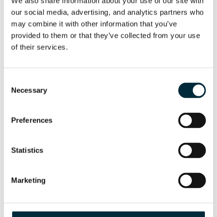
We also share information about your use of our site with 
HYCON hydraulic power pack
our social media, advertising, and analytics partners who 
may combine it with other information that you’ve 
provided to them or that they’ve collected from your use 
of their services.
Consent
Necessary
Selection
Preferences
Statistics
POWER PACK HPP18E FLEX
HYCON hydraulic power pack
Marketing