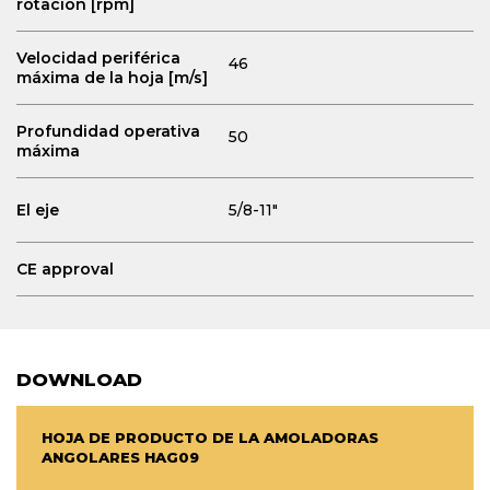
rotación [rpm]
Velocidad periférica
46
máxima de la hoja [m/s]
Profundidad operativa
50
máxima
El eje
5/8-11"
CE approval
DOWNLOAD
HOJA DE PRODUCTO DE LA AMOLADORAS
ANGOLARES HAG09