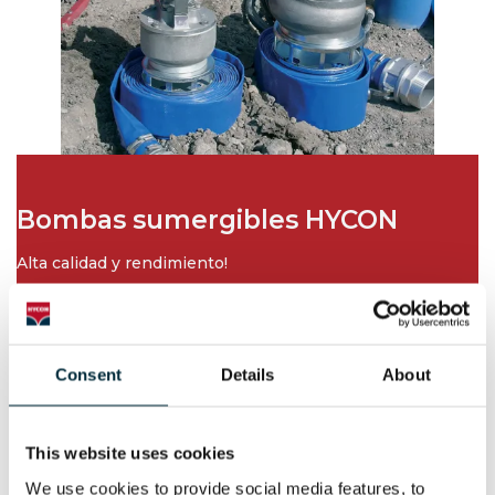
Bombas sumergibles HYCON
Alta calidad y rendimiento!
DESCARGA
Consent
Details
About
FOLLETO DE BOMBAS SUMERGIBLES HYCON
This website uses cookies
Folleto de Bombas Sumergibles HYCON
We use cookies to provide social media features, to 