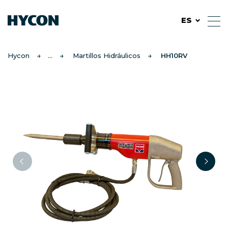
ES
Hycon
Martillos Hidráulicos
HH10RV