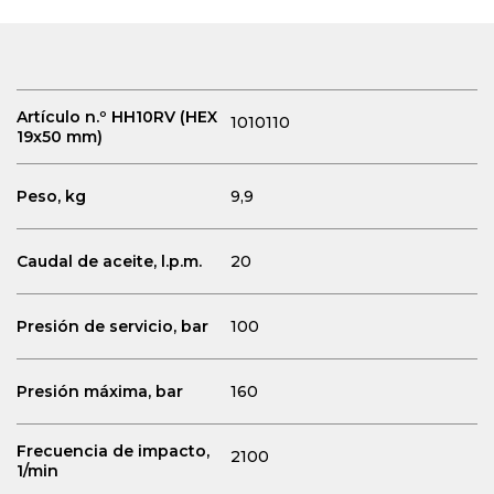
Artículo n.º HH10RV (HEX
1010110
19x50 mm)
Peso, kg
9,9
Caudal de aceite, l.p.m.
20
Presión de servicio, bar
100
Presión máxima, bar
160
Frecuencia de impacto,
2100
1/min