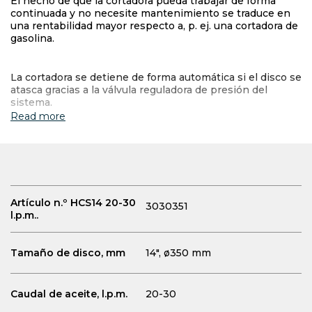
El hecho de que la cortadora pueda trabajar de forma
continuada y no necesite mantenimiento se traduce en
una rentabilidad mayor respecto a, p. ej. una cortadora de
gasolina.
La cortadora se detiene de forma automática si el disco se
atasca gracias a la válvula reguladora de presión del
sistema.
Read more
Artículo n.º HCS14 20-30
3030351
l.p.m..
Tamaño de disco, mm
14", ø350 mm
Caudal de aceite, l.p.m.
20-30