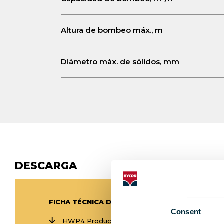
Altura de bombeo máx., m
Diámetro máx. de sólidos, mm
DESCARGA
FICHA TÉCNICA DEL PRODUCTO HWP4
Consent
HWP4 Product Sheet and
Oil