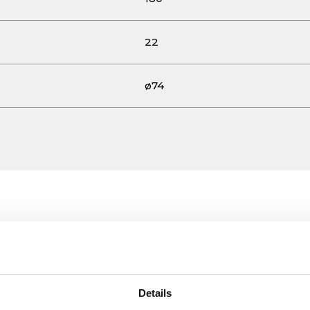
22
ø74
Details
 Flow Divider ES