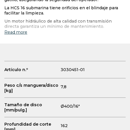
La HCS 16 submarina tiene orificios en el blindaje para
facilitar la limpieza.
Un motor hidráulico de alta calidad con transmisión
directa garantiza un mínimo de mantenimiento.
Read more
Artículo n.º
3030451-01
Peso c/s manguera/disco
7,8
[kg]
Tamaño de disco
Ø400/16"
[mm/pulg.]
Profundidad de corte
162
[mm]