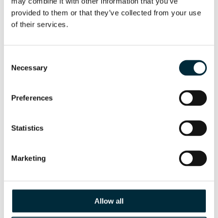
may combine it with other information that you’ve 
provided to them or that they’ve collected from your use 
of their services.
POWER PACK HPP13 FLEX
HYCON hydraulic power pack
Consent
Necessary
Selection
Preferences
Statistics
Marketing
Allow all
POWER PACK HPP13D
HYCON hydraulic power pack