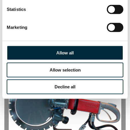
Corte de aperturas para puertas y ventanas, corte de
tuberías, etc.
Statistics
Trabajos bajo el agua.
Muy potente: hasta 18 HP
Todas las piezas protegidas y sin mantenimiento.
Marketing
Diseño ergonómico: confort para el operario.
Fácil cambio de los discos.
Menos vibraciones y peso.
Allow all
Allow selection
Decline all