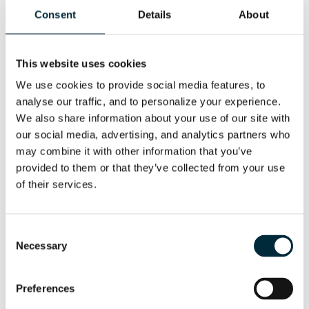
Consent
Details
About
This website uses cookies
We use cookies to provide social media features, to 
analyse our traffic, and to personalize your experience. 
La cortadora de aro HYCON
We also share information about your use of our site with 
¡El corte definitivo! Todas las piezas funcionan en aceite,
our social media, advertising, and analytics partners who 
con lo que se evitan averías y el mantenimiento es
may combine it with other information that you’ve 
prácticamente inexistente.
provided to them or that they’ve collected from your use 
of their services.
Ventajas al usar la cortadora de aro
Consent
HYCON
Necessary
Selection
Corta todo tipo de hormigón, ladrillos, rocas, etc. e
Preferences
incluso las varillas de refuerzo, con una profundidad
de 300 mm.