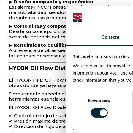
▶
Diseño compacto y ergonómico
Las sierras HYCON presentan el cuerpo más corto de s
maniobrabilidad, siendo ideal para espacios reduci
durante un uso prolongado.
▶
Corte al ras y compatibilidad con guías
Desde su concepción, la sierra HYCON está diseñada pa
sierra de potencia del mercado que se integra perf
Consent
▶
Rendimiento equilibrado con latiguillos largos
A diferencia de otras sierras cuya estabilidad se ve a
los acoples descansen en el suelo, eliminando peso i
This website uses cookies
We use cookies to provide soc
HYCON Oil Flow Divider - HFD
information about your use of
El HYCON HFD Oil Flow Divider elimina la necesidad 
other information that you’ve
obras donde ya haya una máquina hidráulica en uso,
Simplemente conecta el HFD preconfigurado a la salida
Consent
herramientas esenciales en el sitio de trabajo.
Necessary
Selection
El HYCON Oil Flow Divider integra tres funciones clave
✔ Control de flujo de salida mediante una válvula re
✔ Presión máxima de trabajo garantizada por una válvu
✔ Dirección de flujo de aceite correcta, asegurada po