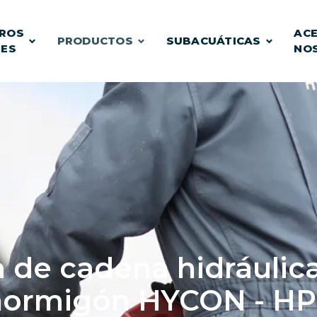
ROS
ACE
PRODUCTOS
SUBACUÁTICAS
TES
NO
a de cadena hidráulic
hormigón HYCON - HP