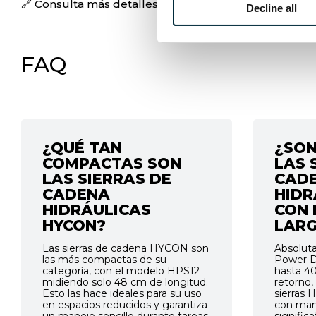
🔗 Consulta más detalles sobre el HFD Oil Flow Divid
Decline all
FAQ
¿QUÉ TAN
¿SON
COMPACTAS SON
LAS 
LAS SIERRAS DE
CAD
CADENA
HIDR
HIDRÁULICAS
CON
HYCON?
LAR
Las sierras de cadena HYCON son
Absolut
las más compactas de su
Power D
categoría, con el modelo HPS12
hasta 40
midiendo solo 48 cm de longitud.
retorno,
Esto las hace ideales para su uso
sierras
en espacios reducidos y garantiza
con man
un manejo sencillo durante tareas
signific