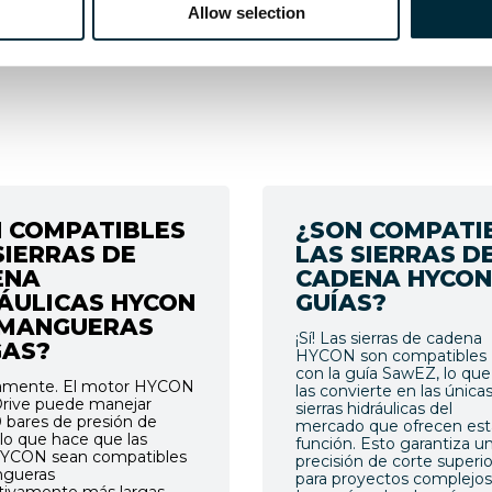
er
AQUÍ.
Allow selection
 COMPATIBLES
¿SON COMPATI
SIERRAS DE
LAS SIERRAS D
ENA
CADENA HYCON
ÁULICAS HYCON
GUÍAS?
 MANGUERAS
¡Sí! Las sierras de cadena
GAS?
HYCON son compatibles
con la guía SawEZ, lo que
amente. El motor HYCON
las convierte en las única
rive puede manejar
sierras hidráulicas del
 bares de presión de
mercado que ofrecen est
 lo que hace que las
función. Esto garantiza u
 HYCON sean compatibles
precisión de corte superio
gueras
para proyectos complejos
ativamente más largas