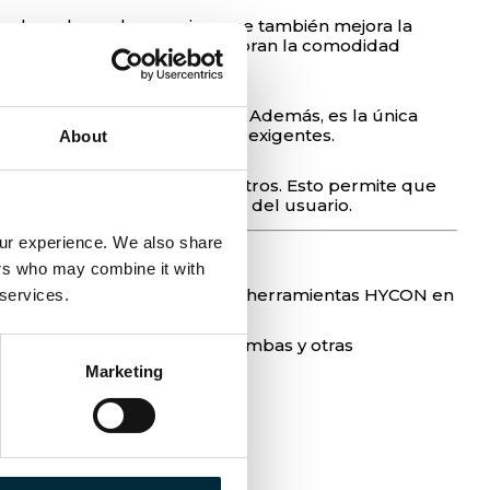
 solo reduce el peso, sino que también mejora la
tico moldeado ergonómico mejoran la comodidad
n modificaciones adicionales. Además, es la única
precisión sin igual en cortes exigentes.
About
uipadas con
l
atiguillos de 2 metros. Esto permite que
amienta para mayor comodidad del usuario.
our experience. We also share 
ers who may combine it with 
ón ideal para operar todas las herramientas HYCON en
 services.
ra.
ión correctos para sierras, bombas y otras
Marketing