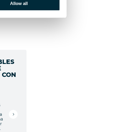
Allow all
BLES
E
 CON
s
a
na
r
.