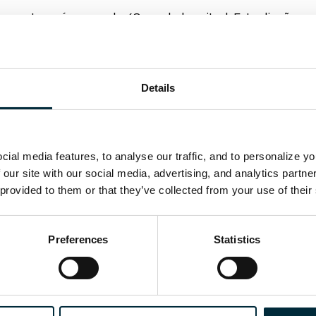
u categoría, con solo 48 cm de longitud. Este diseño no
dos y cortes precisos. Además, las empuñaduras de plás
ra cortes al ras, permitiendo cortes limpios y precisos si
ectamente con la
SAWEZ GUIDE RAIL
, proporcionando una 
Details
fectada por latiguillos cortos, las sierras HYCON están eq
nnecesario y mejorando el equilibrio general de la herr
ial media features, to analyse our traffic, and to personalize y
 our site with our social media, advertising, and analytics partn
de generadores hidráulicos independientes y es la soluci
 provided to them or that they’ve collected from your use of their
 como una retroexcavadora, minicargadora o miniexcavado
 hidráulica (PTO) y garantiza el caudal, presión y direcc
Preferences
Statistics
:
guladora de caudal incorporada.
la de alivio de presión.
r una válvula de retención.