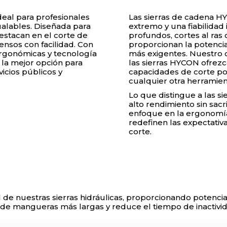
deal para profesionales
Las sierras de cadena H
ualables. Diseñada para
extremo y una fiabilidad 
estacan en el corte de
profundos, cortes al ras
nsos con facilidad. Con
proporcionan la potencia 
ergonómicas y tecnología
más exigentes. Nuestro 
 la mejor opción para
las sierras HYCON ofrezc
icios públicos y
capacidades de corte po
cualquier otra herramie
Lo que distingue a las s
alto rendimiento sin sacr
enfoque en la ergonomía,
redefinen las expectativ
corte.
e nuestras sierras hidráulicas, proporcionando potencia 
 de mangueras más largas y reduce el tiempo de inactivi