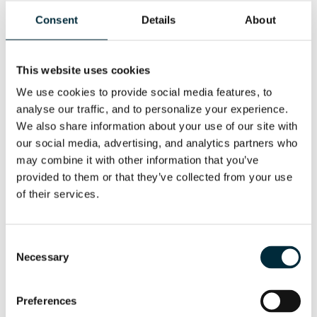
de trabajo húmedas, incluso bajo el agua.
Consent
Details
About
DESCARGA
This website uses cookies
We use cookies to provide social media features, to 
FOLLETO DEL TALADRO SACATESTIGOS HYCON
analyse our traffic, and to personalize your experience. 
We also share information about your use of our site with 
Folleto del taladro sacatestigos
our social media, advertising, and analytics partners who 
Oil Flow Divider ES
may combine it with other information that you’ve 
provided to them or that they’ve collected from your use 
of their services.
Consent
Necessary
Selection
Preferences