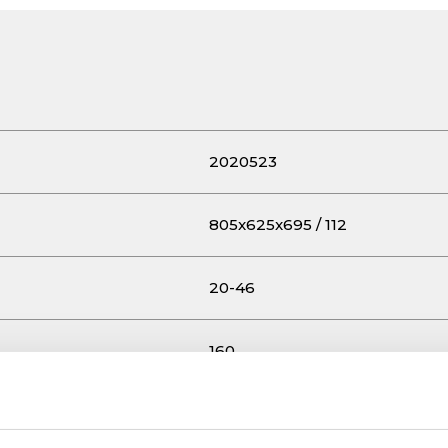
2020523
805x625x695 / 112
20-46
160
Vanguard 23 HP Gasoline