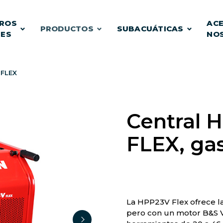
ROS
ACE
PRODUCTOS
SUBACUÁTICAS
TES
NO
 FLEX
Central 
FLEX, ga
La HPP23V Flex ofrece l
pero con un motor B&S V