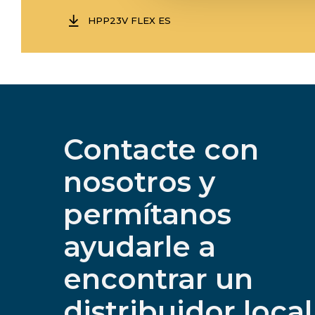
HPP23V FLEX ES
Contacte con
nosotros y
permítanos
ayudarle a
encontrar un
distribuidor local