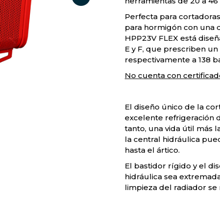
herramientas de 20 a 46 
Perfecta para cortadoras
para hormigón con una d
HPP23V FLEX está diseñ
E y F, que prescriben un r
respectivamente a 138 ba
No cuenta con certificado
El diseño único de la co
excelente refrigeración de
tanto, una vida útil más 
la central hidráulica pue
hasta el ártico.
El bastidor rígido y el d
hidráulica sea extremada
limpieza del radiador se