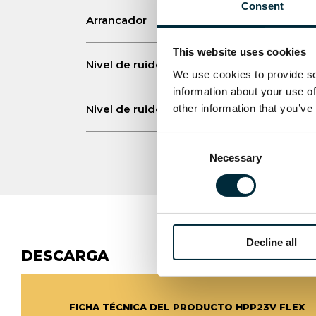
Consent
Arrancador
This website uses cookies
Nivel de ruido 1m LPA dB
We use cookies to provide soc
information about your use of
Nivel de ruido 1m LWA dB
other information that you’ve
Consent
Necessary
Selection
Decline all
DESCARGA
FICHA TÉCNICA DEL PRODUCTO HPP23V FLEX