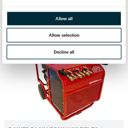
Allow all
POWER PACK HPP18V FLEX
HYCON hydraulic power pack
Allow selection
Decline all