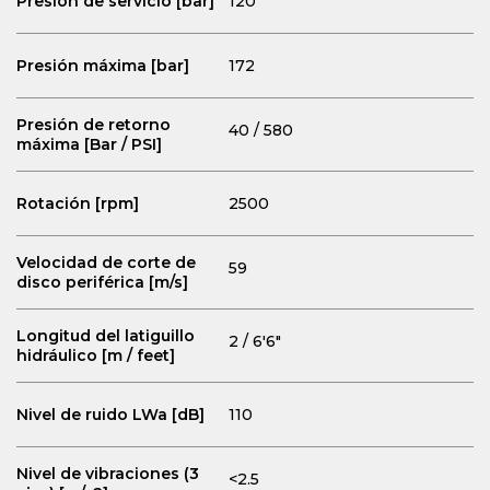
Presión de servicio [bar]
120
Presión máxima [bar]
172
Presión de retorno
40 / 580
máxima [Bar / PSI]
Rotación [rpm]
2500
Velocidad de corte de
59
disco periférica [m/s]
Longitud del latiguillo
2 / 6'6"
hidráulico [m / feet]
Nivel de ruido LWa [dB]
110
Nivel de vibraciones (3
<2.5