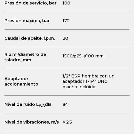
Presión de servicio, bar
100
Presión máxima, bar
172
Caudal de aceite, l.p.m.
20
R.p.m./diámetro de
1500/ø25-ø100 mm
taladro, mm
1/2" BSP hembra con un
Adaptador
adaptador 1-1/4" UNC
accionamiento
macho incluido
Nivel de ruido L
dB
84
WA
Nivel de vibraciones, m/s
< 2.5